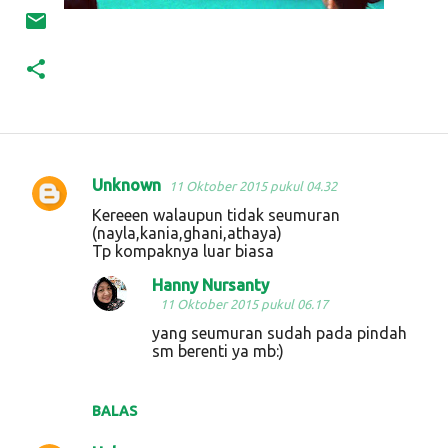
Unknown
11 Oktober 2015 pukul 04.32
K
Kereeen walaupun tidak seumuran
o
(nayla,kania,ghani,athaya)
Tp kompaknya luar biasa
m
e
Hanny Nursanty
11 Oktober 2015 pukul 06.17
n
yang seumuran sudah pada pindah
t
sm berenti ya mb:)
a
r
BALAS