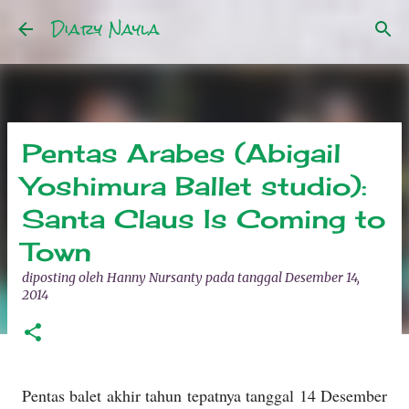
Diary Nayla
Langsung ke konten utama
Pentas Arabes (Abigail
Yoshimura Ballet studio):
Santa Claus Is Coming to
Town
diposting oleh
Hanny Nursanty
pada tanggal
Desember 14,
2014
Pentas balet akhir tahun tepatnya tanggal 14 Desember