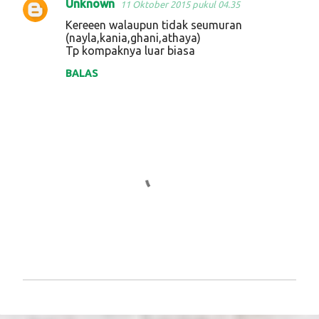
Unknown
11 Oktober 2015 pukul 04.35
Kereeen walaupun tidak seumuran
(nayla,kania,ghani,athaya)
Tp kompaknya luar biasa
BALAS
P
o