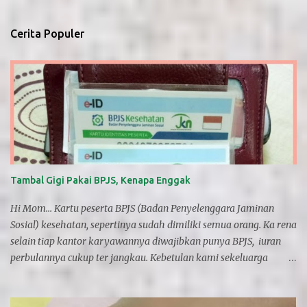
s
t
i
Cerita Populer
n
g
K
o
m
e
n
t
a
r
Tambal Gigi Pakai BPJS, Kenapa Enggak
Hi Mom... Kartu peserta BPJS (Badan Penyelenggara Jaminan
Sosial) kesehatan, sepertinya sudah dimiliki semua orang. Ka rena
selain tiap kantor karyawannya diwajibkan punya BPJS, iuran
perbulannya cukup ter jangkau. Kebetulan kami sekeluarga
punya kartu BPJS selain Asuransi swasta. Pernah dipakai?
ehmmm maaf tidak pernah, karen a kan katanya harus ke