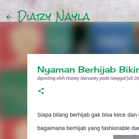
Diary Nayla
Nyaman Berhijab Biki
diposting oleh
Hanny Nursanty
pada tanggal
Juli 26
Siapa bilang berhijab gak bisa kece dan ga
bagaimana berhijab yang fashionable da