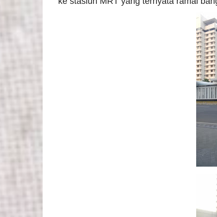
ke stasiun MRT yang ternyata ramai bange