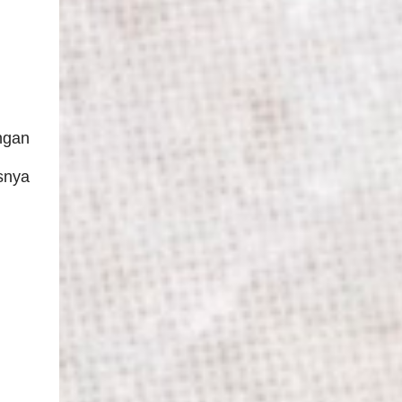
ngan
snya