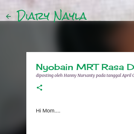
Diary Nayla
Nyobain MRT Rasa D
diposting oleh
Hanny Nursanty
pada tanggal
April 
Hi Mom....