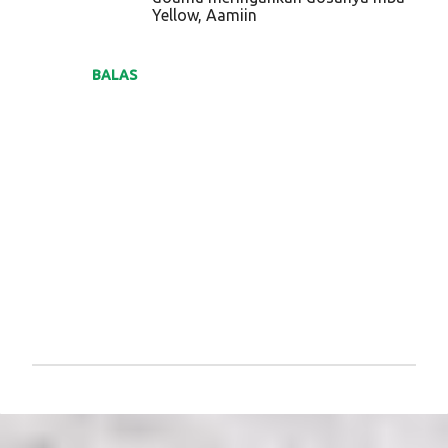
Yellow, Aamiin
BALAS
P
o
s