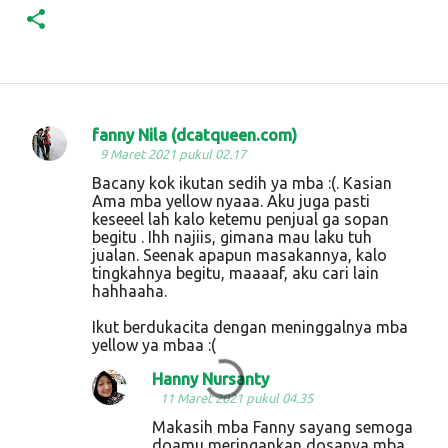
fanny Nila (dcatqueen.com)
K
9 Maret 2021 pukul 02.17
o
Bacany kok ikutan sedih ya mba :(. Kasian
Ama mba yellow nyaaa. Aku juga pasti
m
keseeel lah kalo ketemu penjual ga sopan
e
begitu . Ihh najiis, gimana mau laku tuh
jualan. Seenak apapun masakannya, kalo
n
tingkahnya begitu, maaaaf, aku cari lain
t
hahhaaha.
a
Ikut berdukacita dengan meninggalnya mba
r
yellow ya mbaa :(
Hanny Nursanty
11 Maret 2021 pukul 04.35
Makasih mba Fanny sayang semoga
doamu meringankan dosanya mba