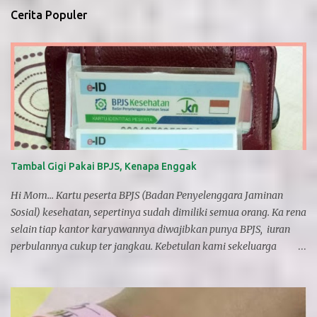
t
i
Cerita Populer
n
g
K
o
m
e
n
t
a
r
Tambal Gigi Pakai BPJS, Kenapa Enggak
Hi Mom... Kartu peserta BPJS (Badan Penyelenggara Jaminan
Sosial) kesehatan, sepertinya sudah dimiliki semua orang. Ka rena
selain tiap kantor karyawannya diwajibkan punya BPJS, iuran
perbulannya cukup ter jangkau. Kebetulan kami sekeluarga
punya kartu BPJS selain Asuransi swasta. Pernah dipakai?
ehmmm maaf tidak pernah, karen a kan katanya harus ke
puskesmas dulu, baru nanti dirujuk ke rumah sakit bila tidak bisa
di obati . Itu karena kita gak tahu, padahal gak sekaku dan