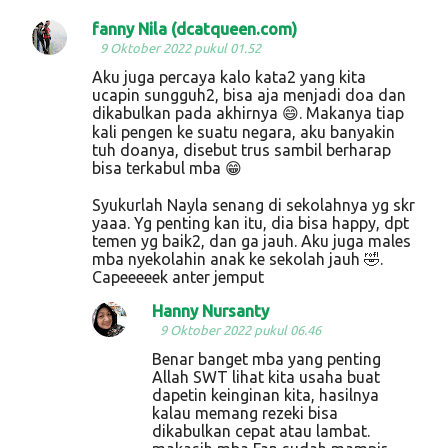
fanny Nila (dcatqueen.com)
K
9 Oktober 2022 pukul 01.52
o
Aku juga percaya kalo kata2 yang kita
ucapin sungguh2, bisa aja menjadi doa dan
m
dikabulkan pada akhirnya 😄. Makanya tiap
e
kali pengen ke suatu negara, aku banyakin
tuh doanya, disebut trus sambil berharap
n
bisa terkabul mba 😁
t
Syukurlah Nayla senang di sekolahnya yg skr
a
yaaa. Yg penting kan itu, dia bisa happy, dpt
r
temen yg baik2, dan ga jauh. Aku juga males
mba nyekolahin anak ke sekolah jauh 🤣.
Capeeeeek anter jemput
Hanny Nursanty
9 Oktober 2022 pukul 06.46
Benar banget mba yang penting
Allah SWT lihat kita usaha buat
dapetin keinginan kita, hasilnya
kalau memang rezeki bisa
dikabulkan cepat atau lambat.