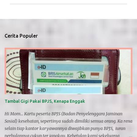
P
o
s
t
i
Cerita Populer
n
g
K
o
m
e
n
t
a
r
Tambal Gigi Pakai BPJS, Kenapa Enggak
Hi Mom... Kartu peserta BPJS (Badan Penyelenggara Jaminan
Sosial) kesehatan, sepertinya sudah dimiliki semua orang. Ka rena
selain tiap kantor karyawannya diwajibkan punya BPJS, iuran
perbulannya cukup ter jangkau. Kebetulan kami sekeluarga