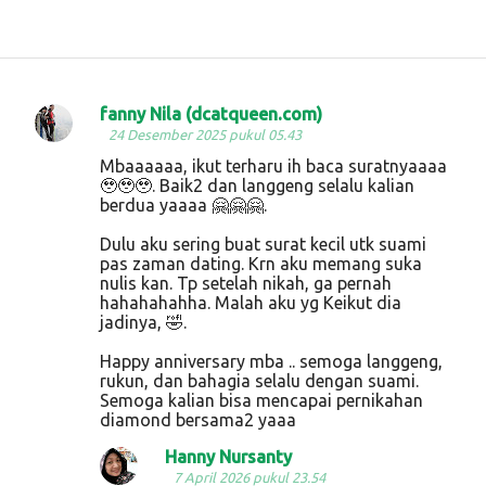
fanny Nila (dcatqueen.com)
K
24 Desember 2025 pukul 05.43
o
Mbaaaaaa, ikut terharu ih baca suratnyaaaa
🥹🥹🥹. Baik2 dan langgeng selalu kalian
m
berdua yaaaa 🤗🤗🤗.
e
Dulu aku sering buat surat kecil utk suami
n
pas zaman dating. Krn aku memang suka
t
nulis kan. Tp setelah nikah, ga pernah
hahahahahha. Malah aku yg Keikut dia
a
jadinya, 🤣.
r
Happy anniversary mba .. semoga langgeng,
rukun, dan bahagia selalu dengan suami.
Semoga kalian bisa mencapai pernikahan
diamond bersama2 yaaa
Hanny Nursanty
7 April 2026 pukul 23.54