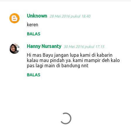
Unknown
28 Mei 2016 pukul 18.40
K
keren
o
BALAS
m
e
Hanny Nursanty
30 Mei 2016 pukul 17.15
n
Hi mas Bayu jangan lupa kami di kabarin
t
kalau mau pindah ya. kami mampir deh kalo
pas lagi main di bandung nnt
a
BALAS
r