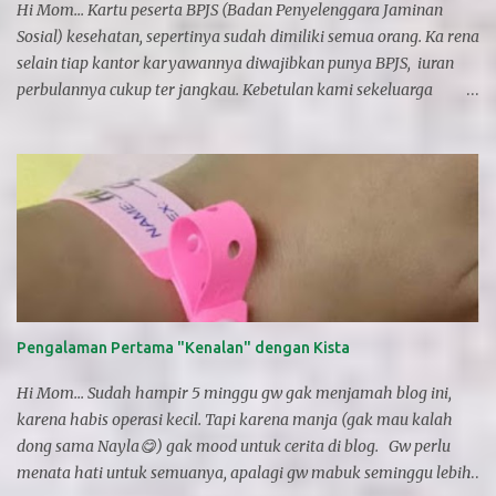
Hi Mom... Kartu peserta BPJS (Badan Penyelenggara Jaminan
Sosial) kesehatan, sepertinya sudah dimiliki semua orang. Ka rena
selain tiap kantor karyawannya diwajibkan punya BPJS, iuran
perbulannya cukup ter jangkau. Kebetulan kami sekeluarga
punya kartu BPJS selain Asuransi swasta. Pernah dipakai?
ehmmm maaf tidak pernah, karen a kan katanya harus ke
puskesmas dulu, baru nanti dirujuk ke rumah sakit bila tidak bisa
di obati . Itu karena kita gak tahu, padahal gak sekaku dan
serumit itu untuk memakai BPJS. Kalau memang urgent bisa kok
langsung ke UGD gak perlu surat rujukan puskesmas segala,
kecuali ada pengobatan lanjutan misal harus rawat jalan atau
rawat inap baru deh minta surat rujukan dari puskesmas dengan
membawa surat pengantar dari rumah sakit. Se simple itu seperti
Pengalaman Pertama "Kenalan" dengan Kista
yang pernah saya alami, walaupun memang harus pakai
prosedur seperti ini dan sabar antri. "Kartu BPJS Kesehatan.jpeg"
Hi Mom... Sudah hampir 5 minggu gw gak menjamah blog ini,
Ke UGD biasanya karena sakit dadakan dan kejadiannya sudah
karena habis operasi kecil. Tapi karena manja (gak mau kalah
malam kayak s...
dong sama Nayla😋) gak mood untuk cerita di blog. Gw perlu
menata hati untuk semuanya, apalagi gw mabuk seminggu lebih