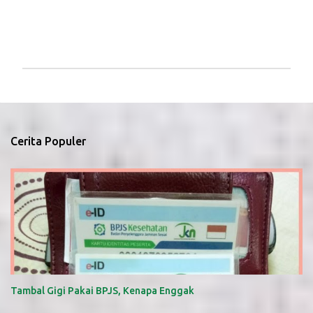
P
o
s
t
i
Cerita Populer
n
g
K
o
m
e
n
t
a
r
Tambal Gigi Pakai BPJS, Kenapa Enggak