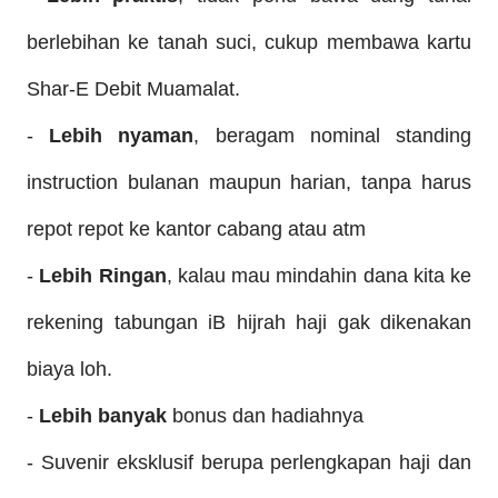
berle
bihan ke tan
ah suci, cukup membawa
kartu
Shar-E Debit Muamalat.
-
Lebih nyaman
, ber
agam n
ominal standing
instruction bulana
n maupun harian
, tan
pa
harus
repot repot ke kantor c
abang atau atm
-
Lebih Ringan
, kalau mau mindahin dana kita ke
rekening tabungan iB hijrah haji gak dikenakan
biaya loh.
-
Lebih banyak
bonus dan hadiahnya
- Suve
nir eksklusif berupa perl
engkapan haji dan