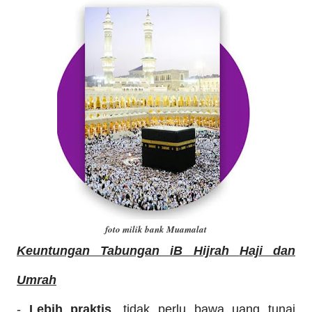
foto milik bank Muamalat
Keuntungan
Ta
bungan iB Hijrah
Haji dan
Umrah
-
L
ebih prak
tis
, tidak perlu bawa ua
ng tunai