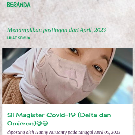
BERANDA
Menampilkan postingan dari April, 2023
LIHAT SEMUA
P
o
s
t
i
n
g
Si Magister Covid-19 (Delta dan
a
Omicron)😋😷
n
diposting oleh
Hanny Nursanty
pada tanggal
April 05, 2023