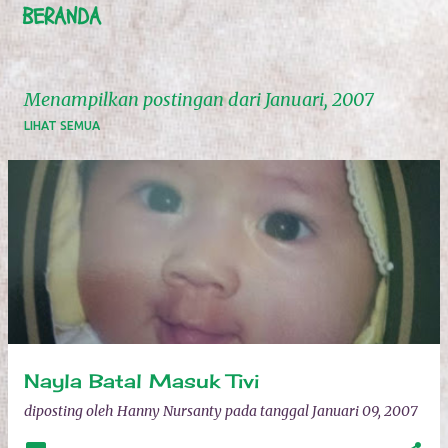
BERANDA
Menampilkan postingan dari Januari, 2007
LIHAT SEMUA
P
o
s
t
i
n
g
Nayla Batal Masuk Tivi
a
diposting oleh
Hanny Nursanty
pada tanggal
Januari 09, 2007
n