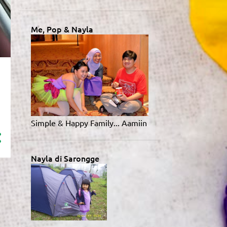
1
Desember 2023
1
November 2023
Me, Pop & Nayla
7
Oktober 2023
5
September 2023
3
Juli 2023
2
Juni 2023
1
Mei 2023
Simple & Happy Family... Aamiin
1
April 2023
1
Maret 2023
Nayla di Sarongge
1
Januari 2023
33
2022
2
Desember 2022
2