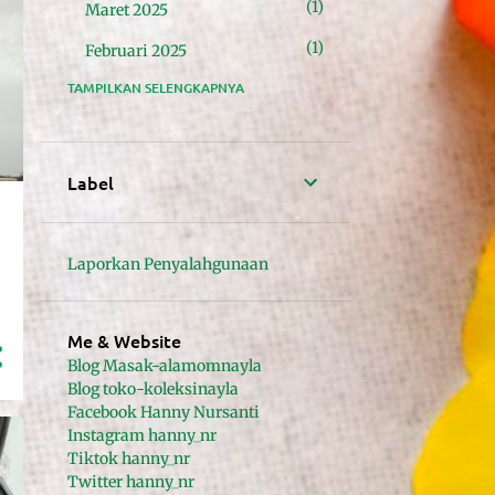
1
Maret 2025
1
Februari 2025
TAMPILKAN SELENGKAPNYA
24
2024
4
November 2024
10
Oktober 2024
Label
1
September 2024
1
Agustus 2024
Laporkan Penyalahgunaan
1
Juni 2024
4
Mei 2024
Me & Website
Blog Masak-alamomnayla
1
April 2024
Blog toko-koleksinayla
Facebook Hanny Nursanti
2
Januari 2024
Instagram hanny_nr
23
Tiktok hanny_nr
2023
Twitter hanny_nr