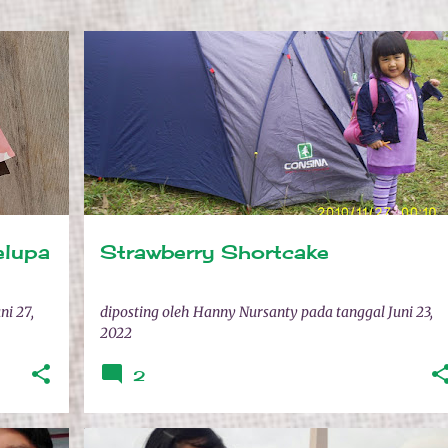
+
GAMBAR NAYLA
NAYLA
NAYLA KECIL
elupa
Strawberry Shortcake
ni 27,
diposting oleh
Hanny Nursanty
pada tanggal
Juni 23,
2022
2