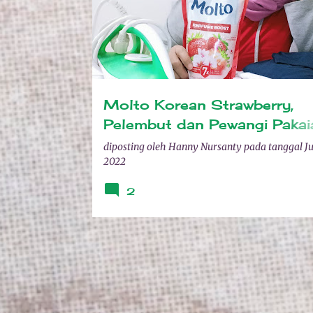
Molto Korean Strawberry,
Pelembut dan Pewangi Pakai
Paling Fresh
diposting oleh
Hanny Nursanty
pada tanggal
Ju
2022
2