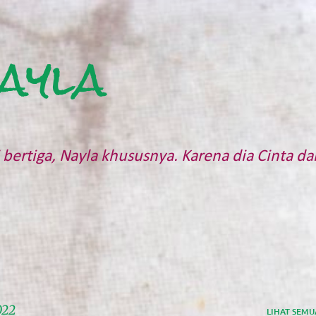
Langsung ke konten utama
ayla
bertiga, Nayla khususnya. Karena dia Cinta da
022
LIHAT SEMU