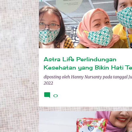
ASTRA LIFE
Astra Life Perlindungan
Kesehatan yang Bikin Hati T
diposting oleh
Hanny Nursanty
pada tanggal
Ju
2022
0
MOLTO
PELEMBUT DAN PEWANG PAKAIAN
REVIEW PRODUK