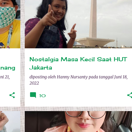
INDIHOME
REVIEW
ULANG TAHUN JAKARTA
Nostalgia Masa Kecil Saat HUT
enang
Jakarta
ni 21,
diposting oleh
Hanny Nursanty
pada tanggal
Juni 18,
2022
10
+
ANGKATAN COVID
LULUS
LULUS SMP
NAYLA