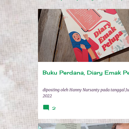
P
ANTOLOGI
BUCKET LIST
BUKU SENDIRI
o
REVIEW BUKU
s
t
i
n
Buku Perdana, Diary Emak P
g
a
diposting oleh
Hanny Nursanty
pada tanggal
Ju
n
2022
2