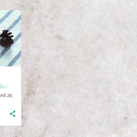
NING
Sehat
ril 28,