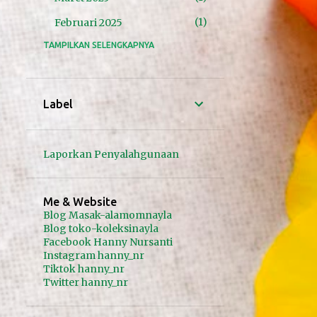
1
Februari 2025
TAMPILKAN SELENGKAPNYA
24
2024
4
November 2024
10
Oktober 2024
Label
1
September 2024
1
Agustus 2024
Laporkan Penyalahgunaan
1
Juni 2024
4
Mei 2024
Me & Website
Blog Masak-alamomnayla
1
April 2024
Blog toko-koleksinayla
Facebook Hanny Nursanti
2
Januari 2024
Instagram hanny_nr
Tiktok hanny_nr
23
2023
Twitter hanny_nr
1
Desember 2023