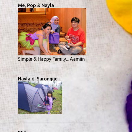
1
November 2023
Me, Pop & Nayla
7
Oktober 2023
5
September 2023
3
Juli 2023
2
Juni 2023
1
Mei 2023
Simple & Happy Family... Aamiin
1
April 2023
1
Maret 2023
Nayla di Sarongge
1
Januari 2023
33
2022
2
Desember 2022
2
November 2022
4
Oktober 2022