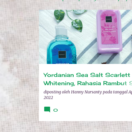
P
HAIR CARE
REVIEW PRODUK
SCARLETT WHITE
o
s
t
i
n
g
Yordanian Sea Salt Scarlett
a
Whitening, Rahasia Rambut 
n
& Anti Lepek
diposting oleh
Hanny Nursanty
pada tanggal
Ap
2022
0