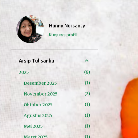
Hanny Nursanty
Kunjungi profil
Arsip Tulisanku
8
2025
1
Desember 2025
2
November 2025
1
Oktober 2025
1
Agustus 2025
1
Mei 2025
1
Maret 2025